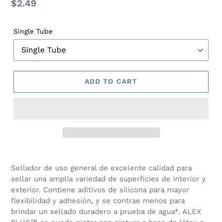
Regular
$2.49
price
Single Tube
ADD TO CART
Adding
product
Sellador de uso general de excelente calidad para
to
sellar una amplia variedad de superficies de interior y
your
exterior. Contiene aditivos de silicona para mayor
cart
flexibilidad y adhesión, y se contrae menos para
brindar un sellado duradero a prueba de agua*. ALEX