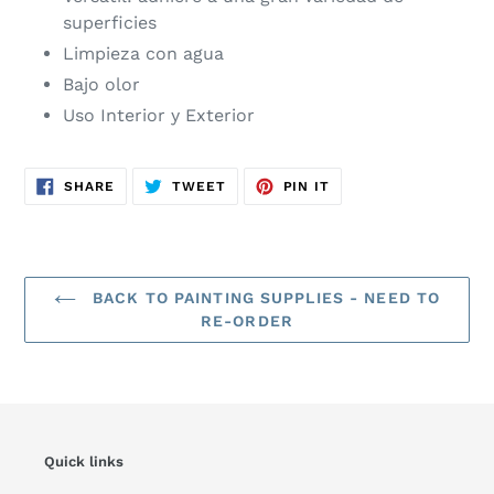
superficies
Limpieza con agua
Bajo olor
Uso Interior y Exterior
SHARE
TWEET
PIN
SHARE
TWEET
PIN IT
ON
ON
ON
FACEBOOK
TWITTER
PINTEREST
BACK TO PAINTING SUPPLIES - NEED TO
RE-ORDER
Quick links