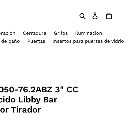
Buscar
Ingresar
Carrito
ración
Cerradura
Grifos
Iluminacion
s de baño
Puertas
Insertos para puertas de vidrio
050-76.2ABZ 3" CC
ido Libby Bar
or Tirador