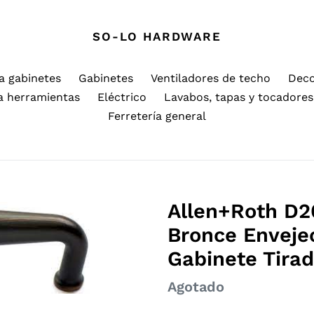
SO-LO HARDWARE
a gabinetes
Gabinetes
Ventiladores de techo
Deco
a herramientas
Eléctrico
Lavabos, tapas y tocadore
Ferretería general
Allen+Roth D2
Bronce Envejec
Gabinete Tirad
Precio
Agotado
habitual