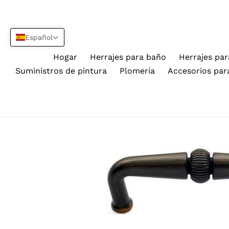
Ir
directamente
al
Español
contenido
Hogar
Herrajes para baño
Herrajes par
Suministros de pintura
Plomería
Accesorios par