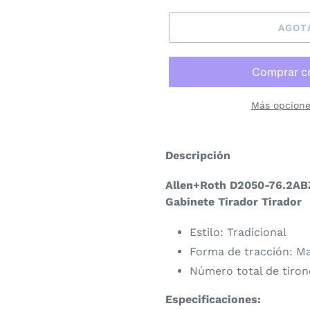
AGOT
Más opcione
Agregando
el
Descripción
producto
a
Allen+Roth D2050-76.2ABZ
tu
Gabinete Tirador Tirador
carrito
Estilo: Tradicional
de
compra
Forma de tracción: Ma
Número total de tirone
Especificaciones: