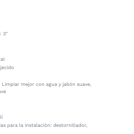
: 3"
tal
jecido
 Limpiar mejor con agua y jabón suave,
ave
Sí
s para la instalación: destornillador,