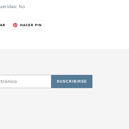
ueridas: No
TUITEAR
PINEAR
EAR
HACER PIN
EN
EN
TWITTER
PINTEREST
SUSCRIBIRSE