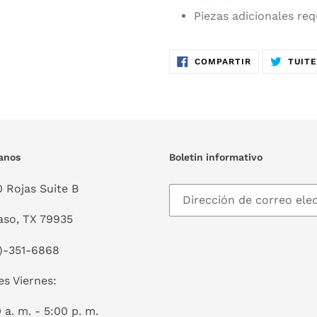
Piezas adicionales req
COMPARTIR
COMPARTIR
TUIT
EN
FACEBOOK
tanos
Boletin informativo
0 Rojas Suite B
aso, TX 79935
)-351-6868
s Viernes:
 a. m. - 5:00 p. m.