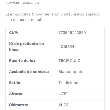
el
Eurofase - 23023-017
producto
a
El empotrable Crown tiene un cristal blanco soplado
tu
con marco de metal.
carrito
de
CUP:
773546223850
compra
ID de producto en
4016824
línea:
Fuente de luz:
T5CIRCULO
Acabado de sombra:
Blanco ópalo
Estilo:
Tradicional
Altura:
4.75"
Diámetro:
14,25"