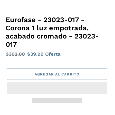
Eurofase - 23023-017 -
Corona 1 luz empotrada,
acabado cromado - 23023-
017
Precio
$302.00
Precio
$39.99
Oferta
habitual
de
oferta
AGREGAR AL CARRITO
Agregando